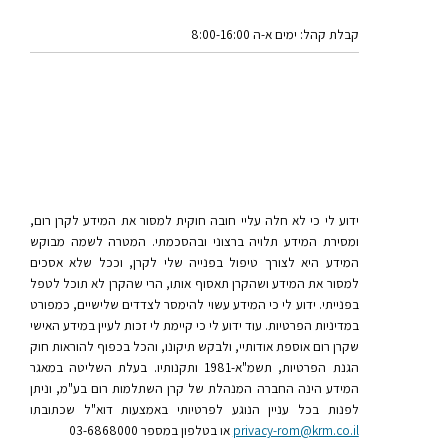
קבלת קהל: ימים א-ה 8:00-16:00
ידוע לי כי לא חלה עליי חובה חוקית למסור את המידע לקרן רום,
ומסירת המידע תלויה ברצוני ובהסכמתי. המטרה לשמה מבוקש
המידע היא לצורך טיפול בפנייה שלי לקרן, וככל שלא אסכים
למסור את המידע ושהקרן תאסוף אותו, הרי שהקרן לא תוכל לטפל
בפנייתי. ידוע לי כי המידע עשוי להימסר לצדדים שלישיים, כמפורט
במדיניות הפרטיות. עוד ידוע לי כי קיימת לי זכות לעיין במידע האישי
שקרן רום אוספת אודותיי, ולבקש תיקונו, והכל בכפוף להוראות חוק
הגנת הפרטיות, תשמ"א-1981 ותקנותיו. בעלת השליטה במאגר
המידע הינה החברה המנהלת של קרן השתלמות רום בע"מ, וניתן
לפנות בכל עניין הנוגע לפרטיותי באמצעות דוא"ל שכתובתו
privacy-rom@krm.co.il
או בטלפון
במספר 03-6868000