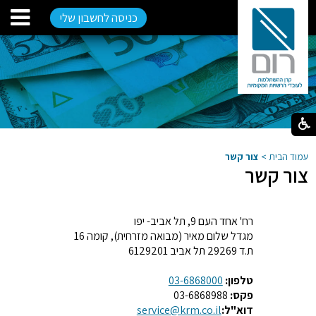
כניסה לחשבון שלי
עמוד הבית
>
צור קשר
צור קשר
רח' אחד העם 9, תל אביב- יפו
מגדל שלום מאיר (מבואה מזרחית), קומה 16
ת.ד 29269 תל אביב 6129201
טלפון:
03-6868000
פקס:
03-6868988
דוא"ל:
service@krm.co.il