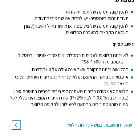
להכין קובץ תמונה של תעודת הזהות.
תעודת זהות ביומטרית- יש לסרוק את שני צידי התעודה.
להכין קובץ תמונה של צילום צ'ק או אישור ניהול חשבון (לצורך
העלאת הקבצים למערכת ההלוואות)
חשוב לציין:
לא יינתנו הלוואות לעמיתים במסלול "רום ספיר- מניות" ובמסלול
"רום עוקב מדד S&P 500".
ההלוואות יינתנו לתקופה אשר אינה עולה על 60 חודשים.
אי עמידה בפירעון ההלוואה עלול לגרור חיוב בריבית פיגורים והליכי
הוצאה לפועל.
הלוואה לא צמודה בריבית משתנה לפי ריבית הפריים בתוספת סיכון
(בטווח שבין %
P-0.8
לבין P+2%) טווח הריבית המוצג הינו כללי. לכל
עמית מותאמת ריבית בהתאם לפעילותו ולתקופת הלוואה.
שאלות ותשובות בנושא לקיחת הלוואה