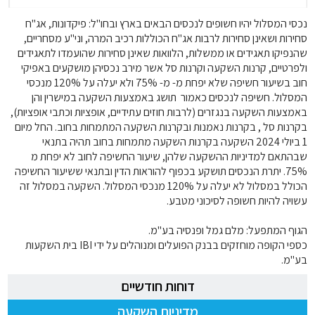
נכסי המסלול יהיו חשופים לנכסים הבאים בארץ ובחו"ל: פיקדונות, אג"ח
סחירות ושאינן סחירות לרבות אג"ח הכוללות רכיב המרה, וני"ע מסחריים,
שהנפיקו תאגידים או ממשלות, הלוואות שאינן סחירות שהועמדו לתאגידים
ולפרטיים, קרנות השקעה וקרנות סל אשר מירב נכסיהן מושקעים באפיקי
חוב בשיעור חשיפה שלא יפחת מ- מ- 75% ולא יעלה על 120% מנכסי
המסלול. חשיפה לנכסים כאמור תושג באמצעות השקעה במישרין והן
באמצעות השקעה בנגזרים (לרבות חוזים עתידיים, אופציות וכתבי אופציות),
בקרנות סל , בקרנות נאמנות ובקרנות השקעה המתמחות בחוב. החל מיום
1 ביולי 2024 השקעה בקרנות השקעה מתמחות בחוב תהיה בתנאי
שבהתאם למדיניות ההשקעה שלהן, שיעור החשיפה לחוב לא יפחת מ
75%. יתרת הנכסים תושקע בכפוף להוראות הדין ובתנאי ששיעור החשיפה
הכולל במסלול לא יעלה על 120% מנכסי המסלול. השקעה במסלול זה
עשויה להיות חשופה לסיכוני מטבע.
הגוף המתפעל: מלם גמל ופנסיה בע"מ.
כספי הקופה מוחזקים בבנק הפועלים ומנוהלים על ידי IBI בית השקעות
בע"מ.
דוחות חודשיים
מדיניות השקעה