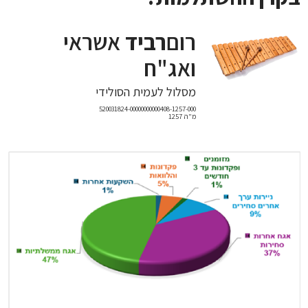
רום
רביד
אשראי
ואג"ח
מסלול לעמית הסולידי
520031824-00000000000408-1257-000
מ"ה 1257